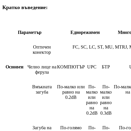
Кратко въведение:
Параметър
Еднорежимен
Мног
Оптичен
FC, SC, LC, ST, MU, MTRJ,
конектор
Основен
Челно лице на
КОМПЮТЪР
UPC
БТР
ферула
Вмъкната
По-малко или
По-
По-
По-малк
загуба
равно на
малко
малко
на
0.2dB
или
или
равно
равно
на
на
0.2dB
0.3dB
Загуба на
По-голямо
По-
По-
По-го