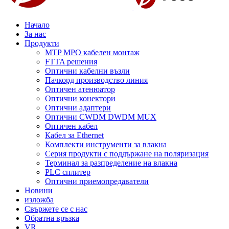
Начало
За нас
Продукти
MTP MPO кабелен монтаж
FTTA решения
Оптични кабелни възли
Пачкорд производство линия
Оптичен атенюатор
Оптични конектори
Оптични адаптери
Оптични CWDM DWDM MUX
Оптичен кабел
Кабел за Ethernet
Комплекти инструменти за влакна
Серия продукти с поддържане на поляризация
Терминал за разпределение на влакна
PLC сплитер
Оптични приемопредаватели
Новини
изложба
Свържете се с нас
Обратна връзка
VR