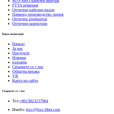
MTP MPO кабелен монтаж
FTTA решения
Оптични кабелни възли
Пачкорд производство линия
Оптичен атенюатор
Оптични конектори
Бърза навигация
Начало
За нас
Продукти
Новини
изложба
Свържете се с нас
Обратна връзка
VR
Карта на сайта
Свържете се с нас
Тел:
+8613823237984
Имейл-:
focc@focc-fiber.com