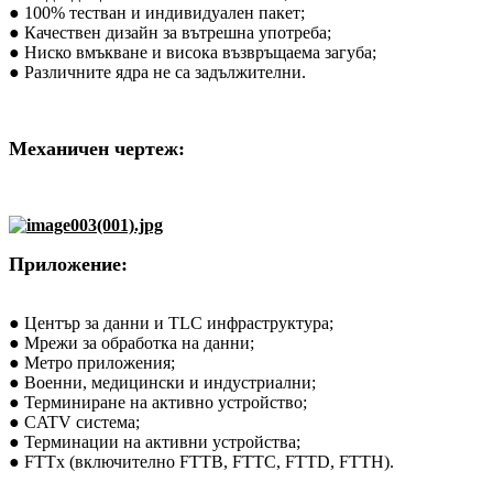
● 100% тестван и индивидуален пакет;
● Качествен дизайн за вътрешна употреба;
● Ниско вмъкване и висока възвръщаема загуба;
● Различните ядра не са задължителни.
Механичен чертеж:
Приложение:
● Център за данни и TLC инфраструктура;
● Мрежи за обработка на данни;
● Метро приложения;
● Военни, медицински и индустриални;
● Терминиране на активно устройство;
● CATV система;
● Терминации на активни устройства;
● FTTx (включително FTTB, FTTC, FTTD, FTTH).