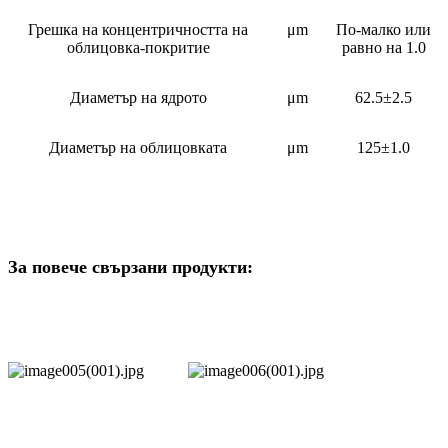
Грешка на концентричността на
μm
По-малко или
облицовка-покритие
равно на 1.0
Диаметър на ядрото
μm
62.5±2.5
Диаметър на облицовката
μm
125±1.0
За повече свързани продукти: