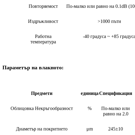
Повторяемост
По-малко или равно на 0.1dB (10
Издръжливост
>1000 пъти
Работна
-40 градуса ~ +85 градус
температура
Параметър на влакното:
Предмети
единица
Спецификация
Облицовка Некръгообразност
%
По-малко или
равно на 2.0
Диаметър на покритието
μm
245±10