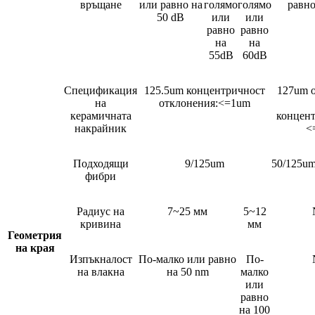
връщане
или равно на
голямо
голямо
равно
50 dB
или
или
равно
равно
на
на
55dB
60dB
Спецификация
125.5um концентричност
127um 
на
отклонения:<=1um
керамичната
концент
накрайник
<
Подходящи
9/125um
50/125um
фибри
Радиус на
7~25 мм
5~12
кривина
мм
Геометрия
на края
Изпъкналост
По-малко или равно
По-
на влакна
на 50 nm
малко
или
равно
на 100