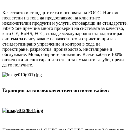
Качеството и стандартите са в основата на FOCC. Ние сме
посветени на това да предоставяме на клиентите
изключителни продукти и услуги, отговарящи на стандартите.
FiberStore премина много проверки на системата за качество,
като CE, RoHS, FCC, създаде международно стандартизирана
система за осигуряване на качеството и стриктно прилага
стандартизирано управление и контрол в хода на
проектиране, разработка, производство, инсталиране и
обслужване. Моля, обърнете внимание: Всеки кабел е 100%
оптически инспектиран и тестван за вмъкнати загуби, преди
да го получите.
Гаранция за висококачествен оптичен кабел: