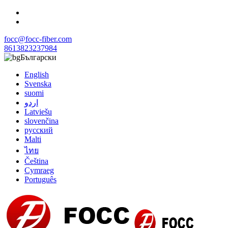
focc@focc-fiber.com
8613823237984
Български
English
Svenska
suomi
اردو
Latviešu
slovenčina
русский
Malti
ไทย
Čeština
Cymraeg
Português