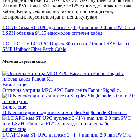
Популярни тагове: LC UPC към SC UPC дуплекс 3.0 mm или
2.0 mm PVC или LSZH кожух 9/125 едномодов влакнест пач
кабел, Китай, фабрика, доставчици, производители,
котировки, персонализирани, цена, купувам
LC APC към ST UPC дуплекс 3.{1}} mm или 2.0 mm PVC или
LSZH обвивка 9/125 едномодов оптичен кабел
LC UPC към LC UPC Duplex 30mm или 2.0mm LSZH Jacket
SMF Uniboot Fiber Patch Cable
Може да харесаш също
Вижте още
Оптична матрица MPO APC Bare лента Fanout Pigtail с ...
Вижте още
DIN епоксидни съединители Simplex Singlemode 3.0 mm ...
Вижте още
LC APC към ST UPC дуплекс 3.{1}} mm или 2.0 mm PVC и...