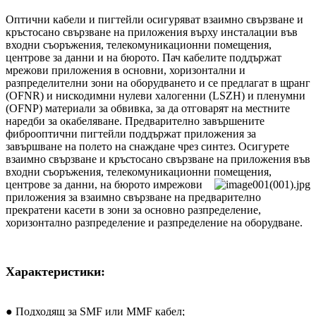
Оптични кабели и пигтейли осигуряват взаимно свързване и
кръстосано свързване на приложения върху инсталации във
входни съоръжения, телекомуникационни помещения,
центрове за данни и на бюрото. Пач кабелите поддържат
мрежови приложения в основни, хоризонтални и
разпределителни зони на оборудването и се предлагат в щранг
(OFNR) и нискодимни нулеви халогенни (LSZH) и пленумни
(OFNP) материали за обвивка, за да отговарят на местните
наредби за окабеляване. Предварително завършените
фиброоптични пигтейли поддържат приложения за
завършване на полето на снаждане чрез синтез. Осигурете
взаимно свързване и кръстосано свързване на приложения във
входни съоръжения, телекомуникационни помещения,
центрове за данни, на бюрото и
мрежови
приложения за взаимно свързване на предварително
прекратени касети в зони за основно разпределение,
хоризонтално разпределение и разпределение на оборудване.
Характеристики:
● Подходящ за SMF или MMF кабел;