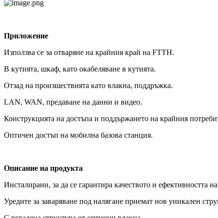
Приложение
Използва се за отваряне на крайния край на FTTH.
В кутията, шкаф, като окабеляване в кутията.
Отзад на произшествията като влакна, поддръжка.
LAN, WAN, предаване на данни и видео.
Конструкцията на достъпа и поддържането на крайния потребит
Оптичен достъп на мобилна базова станция.
Описание на продукта
Инсталирани, за да се гарантира качеството и ефективността н
Уредите за заваряване под налягане приемат нов уникален стру
С вградена структура от оптични влакна.