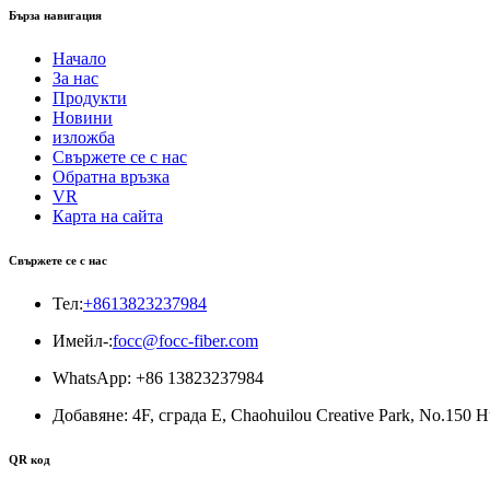
Бърза навигация
Начало
За нас
Продукти
Новини
изложба
Свържете се с нас
Обратна връзка
VR
Карта на сайта
Свържете се с нас
Тел:
+8613823237984
Имейл-:
focc@focc-fiber.com
WhatsApp: +86 13823237984
Добавяне: 4F, ​​сграда E, Chaohuilou Creative Park, No.150
QR код