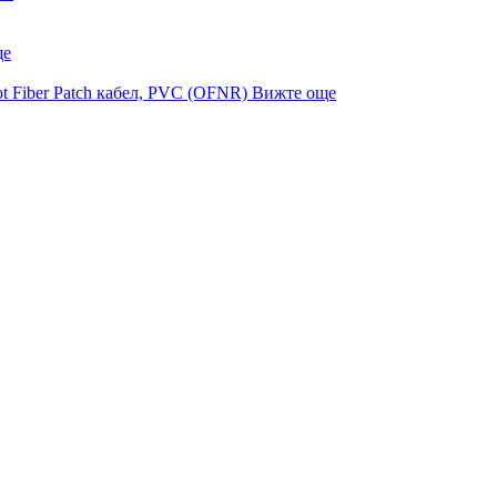
ще
Вижте още