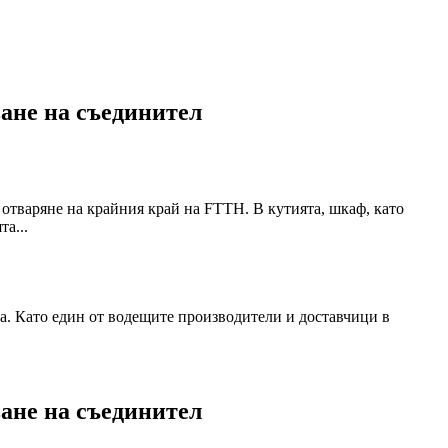
ване на съединител
 отваряне на крайния край на FTTH.
В кутията, шкаф, като
а...
а.
Като един от водещите производители и доставчици в
ване на съединител