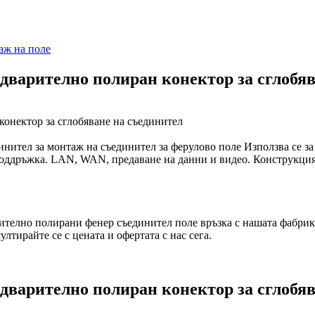
аж на поле
едварително полиран конектор за сглобя
инител за монтаж на съединител за ферулово поле Използва се за
поддръжка.
LAN, WAN, предаване на данни и видео.
Конструкцият
арително полирани фенер съединител поле връзка с нашата фабрик
ултирайте се с цената и офертата с нас сега.
едварително полиран конектор за сглобя