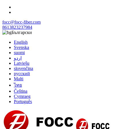
focc@focc-fiber.com
8613823237984
Български
English
Svenska
suomi
اردو
Latviešu
slovenčina
русский
Malti
ไทย
Čeština
Cymraeg
Português