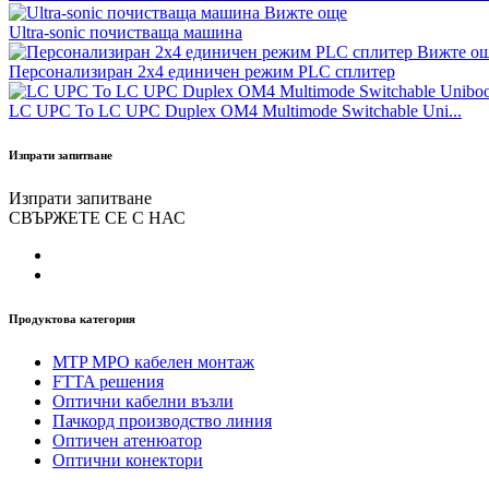
Вижте още
Ultra-sonic почистваща машина
Вижте о
Персонализиран 2x4 единичен режим PLC сплитер
LC UPC To LC UPC Duplex OM4 Multimode Switchable Uni...
Изпрати запитване
Изпрати запитване
СВЪРЖЕТЕ СЕ С НАС
Продуктова категория
MTP MPO кабелен монтаж
FTTA решения
Оптични кабелни възли
Пачкорд производство линия
Оптичен атенюатор
Оптични конектори