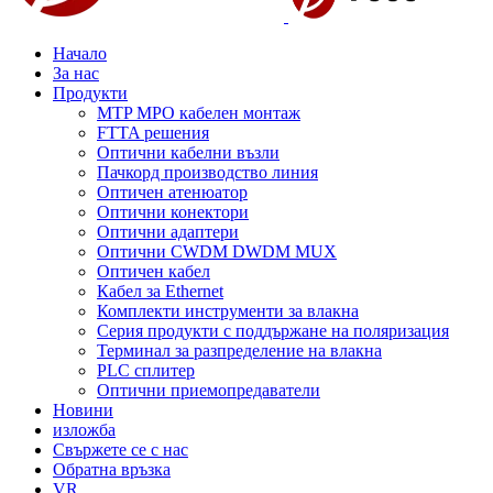
Начало
За нас
Продукти
MTP MPO кабелен монтаж
FTTA решения
Оптични кабелни възли
Пачкорд производство линия
Оптичен атенюатор
Оптични конектори
Оптични адаптери
Оптични CWDM DWDM MUX
Оптичен кабел
Кабел за Ethernet
Комплекти инструменти за влакна
Серия продукти с поддържане на поляризация
Терминал за разпределение на влакна
PLC сплитер
Оптични приемопредаватели
Новини
изложба
Свържете се с нас
Обратна връзка
VR